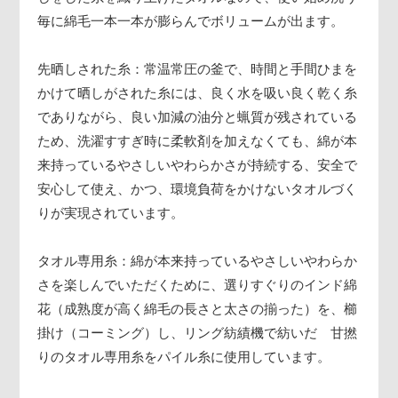
毎に綿毛一本一本が膨らんでボリュームが出ます。
先晒しされた糸：常温常圧の釜で、時間と手間ひまを
かけて晒しがされた糸には、良く水を吸い良く乾く糸
でありながら、良い加減の油分と蝋質が残されている
ため、洗濯すすぎ時に柔軟剤を加えなくても、綿が本
来持っているやさしいやわらかさが持続する、安全で
安心して使え、かつ、環境負荷をかけないタオルづく
りが実現されています。
タオル専用糸：綿が本来持っているやさしいやわらか
さを楽しんでいただくために、選りすぐりのインド綿
花（成熟度が高く綿毛の長さと太さの揃った）を、櫛
掛け（コーミング）し、リング紡績機で紡いだ 甘撚
りのタオル専用糸をパイル糸に使用しています。