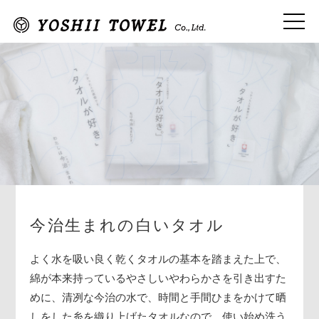
今治生まれの白いタオル
よく水を吸い良く乾くタオルの基本を踏まえた上で、
綿が本来持っているやさしいやわらかさを引き出すた
めに、清冽な今治の水で、時間と手間ひまをかけて晒
しをした糸を織り上げたタオルなので、使い始め洗う